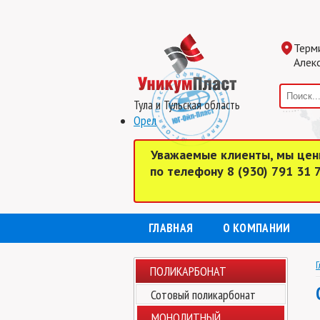
Терм
Алекс
Тула и Тульская область
Орел
Уважаемые клиенты, мы цен
по телефону 8 (930) 791 31
ГЛАВНАЯ
О КОМПАНИИ
Г
ПОЛИКАРБОНАТ
Сотовый поликарбонат
МОНОЛИТНЫЙ