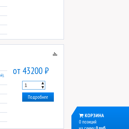
от 43200 ₽
й),
▲
▼
Подробнее
КОРЗИНА
0 позиций
на сумму
0 руб.