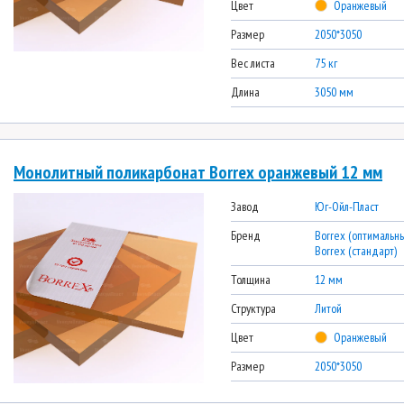
Цвет
Оранжевый
Размер
2050*3050
Вес листа
75 кг
Длина
3050 мм
Монолитный поликарбонат Borrex оранжевый 12 мм
Завод
Юг-Ойл-Пласт
Бренд
Borrex (оптимальны
Borrex (стандарт)
Толщина
12 мм
Структура
Литой
Цвет
Оранжевый
Размер
2050*3050