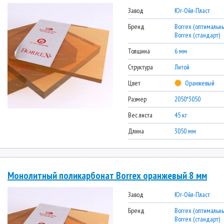
Завод
Юг-Ойл-Пласт
Бренд
Borrex (оптимальны
Borrex (стандарт)
Толщина
6 мм
Структура
Литой
Цвет
Оранжевый
Размер
2050*3050
Вес листа
45 кг
Длина
3050 мм
Монолитный поликарбонат Borrex оранжевый 8 мм
Завод
Юг-Ойл-Пласт
Бренд
Borrex (оптимальны
Borrex (стандарт)