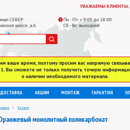
УВАЖАЕМЫ КЛИЕНТЫ, СУББОТА И 
инал СЕВЕР:
Пн - Пт: с 9:00 до 18:00
инское шоссе, д.6
Сб - Вс: выходной
им ваше время, поэтому просим вас напрямую связыв
 71. Вы сможете не только получить точную информаци
о наличии необходимого материала.
ДОСТАВКА
АКЦИИ
МОНТАЖ
ГАРАНТИЯ
О
лавная
Каталог
Оранжевый монолитный поликарбонат