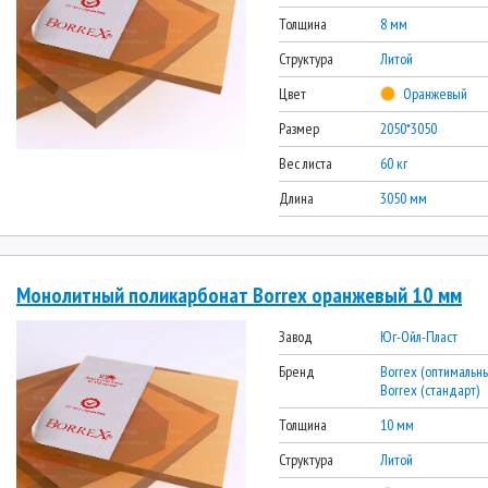
Толщина
8 мм
Структура
Литой
Цвет
Оранжевый
Размер
2050*3050
Вес листа
60 кг
Длина
3050 мм
Монолитный поликарбонат Borrex оранжевый 10 мм
Завод
Юг-Ойл-Пласт
Бренд
Borrex (оптимальны
Borrex (стандарт)
Толщина
10 мм
Структура
Литой