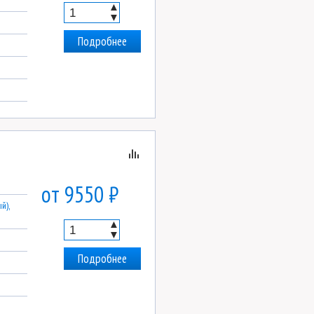
▲
▼
Подробнее
от 9550 ₽
й),
▲
▼
Подробнее