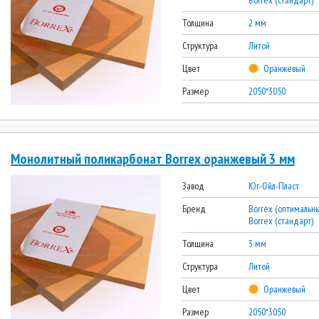
Borrex (стандарт)
Толщина
2 мм
Структура
Литой
Цвет
Оранжевый
Размер
2050*3050
Монолитный поликарбонат Borrex оранжевый 3 мм
Завод
Юг-Ойл-Пласт
Бренд
Borrex (оптимальны
Borrex (стандарт)
Толщина
3 мм
Структура
Литой
Цвет
Оранжевый
Размер
2050*3050