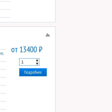
от 13400 ₽
й),
▲
▼
Подробнее