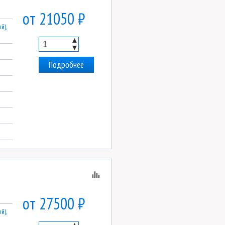
от 21050 ₽
й),
▲
▼
Подробнее
от 27500 ₽
й),
▲