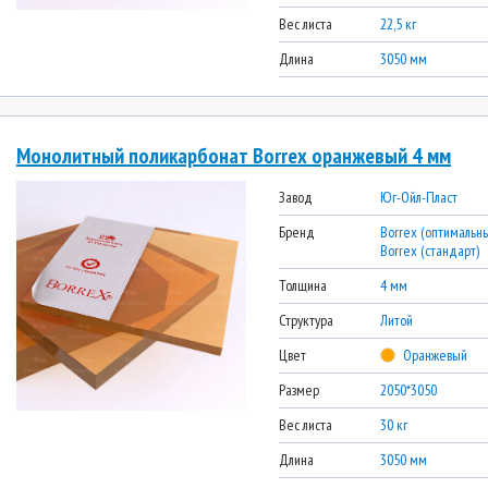
Вес листа
22,5 кг
Длина
3050 мм
Монолитный поликарбонат Borrex оранжевый 4 мм
Завод
Юг-Ойл-Пласт
Бренд
Borrex (оптимальны
Borrex (стандарт)
Толщина
4 мм
Структура
Литой
Цвет
Оранжевый
Размер
2050*3050
Вес листа
30 кг
Длина
3050 мм