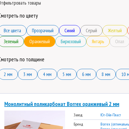
Отфильтровать товары
Смотреть по цвету
Все цвета
Прозрачный
Синий
Серый
Желтый
Зеленый
Оранжевый
Бирюзовый
Янтарь
Опал
Смотреть по толщине
2 мм
3 мм
4 мм
5 мм
6 мм
8 мм
10 
Монолитный поликарбонат Borrex оранжевый 2 мм
Завод
Юг-Ойл-Пласт
Бренд
Borrex (оптимальны