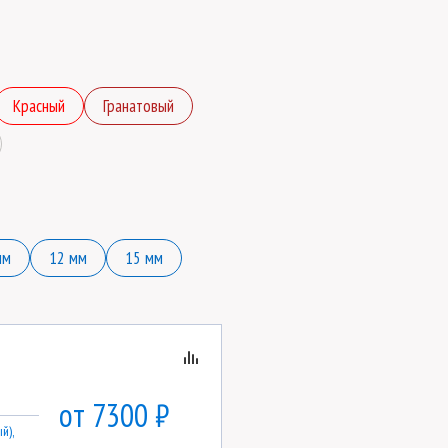
Красный
Гранатовый
мм
12 мм
15 мм
от 7300 ₽
й),