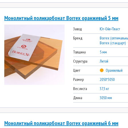
Монолитный поликарбонат Borrex оранжевый 5 мм
Завод
Юг-Ойл-Пласт
Бренд
Borrex (оптимальны
Borrex (стандарт)
Толщина
5 мм
Структура
Литой
Цвет
Оранжевый
Размер
2050*3050
Вес листа
37,5 кг
Длина
3050 мм
Монолитный поликарбонат Borrex оранжевый 6 мм