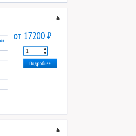
от 17200 ₽
й),
▲
▼
Подробнее