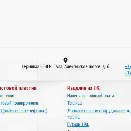
Терминал СЕВЕР: Тула, Алексинское шоссе, д. 6
+7 
+7 
истовой пластик
Изделия из ПК
гстекло
Навесы из поликарбоната
товый полипропилен
Теплицы
Т(полиэтилентерефталат)
Дополнительное оборудование д
теплиц
Бутыли 19л.