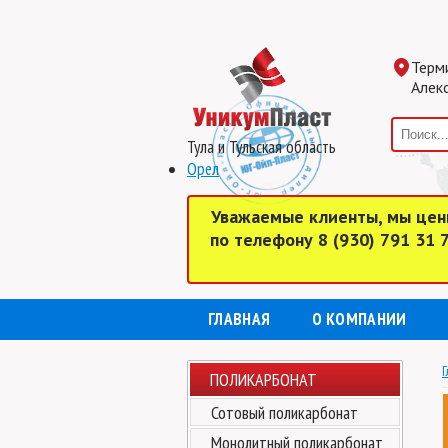
Терм
Алекс
Тула и Тульская область
Орел
Уважаемые клиенты, мы цен
по телефону 8 (930) 791 31
ГЛАВНАЯ
О КОМПАНИИ
Г
ПОЛИКАРБОНАТ
Сотовый поликарбонат
Монолитный поликарбонат