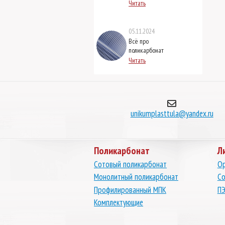
Читать
05.11.2024
Всё про
поликарбонат
Читать
unikumplasttula@yandex.ru
Поликарбонат
Л
Сотовый поликарбонат
Ор
Монолитный поликарбонат
Со
Профилированный МПК
ПЭ
Комплектующие