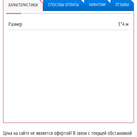
СПОСОБЫ ОПЛАТЫ
ГАРАНТИИ
ОТЗЫВЫ
ХАРАКТЕРИСТИКИ
Брус 3x4 м
Размер
3*4 м
длина:
поликарбонат:
Оставьте свой номер телефона
для быстрого рассчета
нашим
менеджером.
Отправить на
рассчет
Цена на сайте не является офертой! В связи с текущей обстановкой