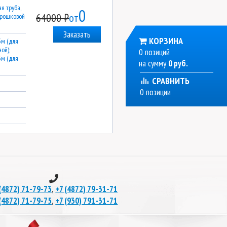
я труба,
0
64000 ₽
от
орошковой
Заказать
КОРЗИНА
3м (для
ой);
0 позиций
3м (для
на сумму
0 руб.
СРАВНИТЬ
0 позиции
,
(4872) 71-79-73
+7 (4872) 79-31-71
,
(4872) 71-79-75
+7 (930) 791-31-71