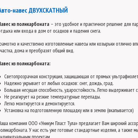
Авто-навес ДВУХСКАТНЫЙ
Навес из поликарбоната
– это удобное и практичное решение для пар
отдыха или входа в дом от осадков и падения снега.
Грамотно и качественно изготовленные навесы или козырьки отлично вп
участка, дома и преобразят общий вид.
Навес из поликарбоната:
Светопрозрачная конструкция, защищающая от прямых ультрафиолет
Надежно укрывает от любых осадков: снег, дождь, град.
Большая несущая способность, ударостойкость. Легко выдерживает с
Не реагирует на резкие температурные перепады.
Легко монтируется и демонтируется.
Установка на подготовленную площадку или в землю (вкапывается)
Наша компания ООО «Уникум Пласт Тула» предлагает Вам широкий ассор
поликарбоната. У нас есть уже готовые стандартные изделия, а также 
индивидуальным проектам.