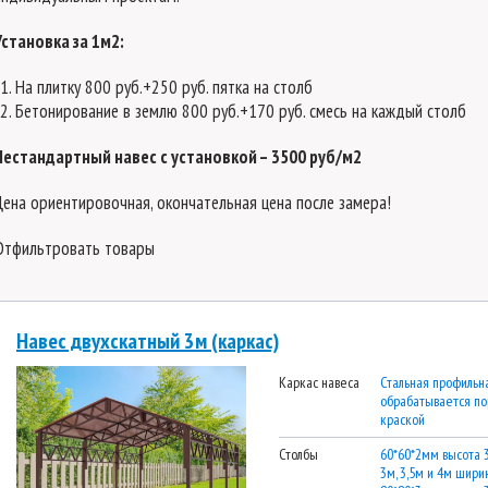
Установка за 1м2:
На плитку 800 руб.+250 руб. пятка на столб
Бетонирование в землю 800 руб.+170 руб. смесь на каждый столб
Нестандартный навес с установкой – 3500 руб/м2
Цена ориентировочная, окончательная цена после замера!
Отфильтровать товары
Навес двухскатный 3м (каркас)
Каркас навеса
Стальная профильна
обрабатывается п
краской
Столбы
60*60*2мм высота 
3м, 3,5м и 4м ширин