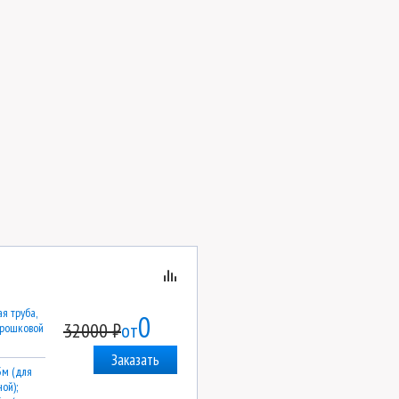
я труба,
0
32000 ₽
от
орошковой
Заказать
3м (для
ой);