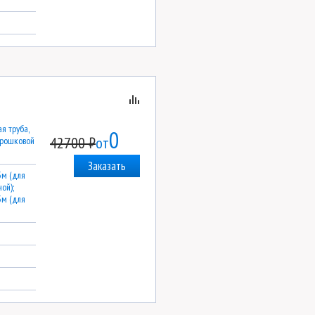
я труба,
0
42700 ₽
от
орошковой
Заказать
3м (для
ой);
3м (для