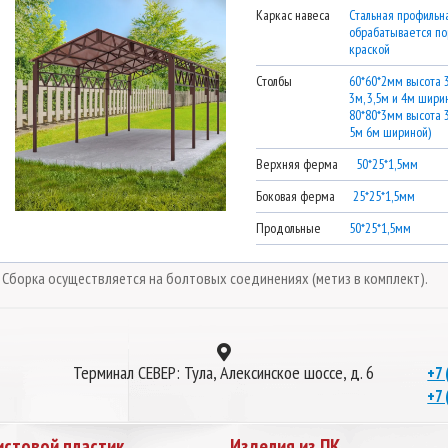
Каркас навеса
Стальная профильна
обрабатывается п
краской
Столбы
60*60*2мм высота 
3м, 3,5м и 4м ширин
80*80*3мм высота 
5м 6м шириной)
Верхняя ферма
50*25*1,5мм
Боковая ферма
25*25*1,5мм
Продольные
50*25*1,5мм
* Сборка осуществляется на болтовых соединениях (метиз в комплект).
Терминал СЕВЕР: Тула, Алексинское шоссе, д. 6
+7 
+7 
истовой пластик
Изделия из ПК