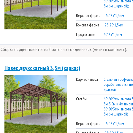
80*80*3мм высота 
5м 6м шириной);
Верхняя ферма
50*25*1,5мм
Боковая ферма
25*25*1,5мм
Продольные
50*25*1,5мм
* Сборка осуществляется на болтовых соединениях (метиз в комплект).
Навес двухскатный 3,5м (каркас)
Каркас навеса
Стальная профильна
обрабатывается п
краской
Столбы
60*60*2мм высота 
3м, 3,5м и 4м ширин
80*80*3мм высота 
5м 6м шириной)
Верхняя ферма
50*25*1,5мм