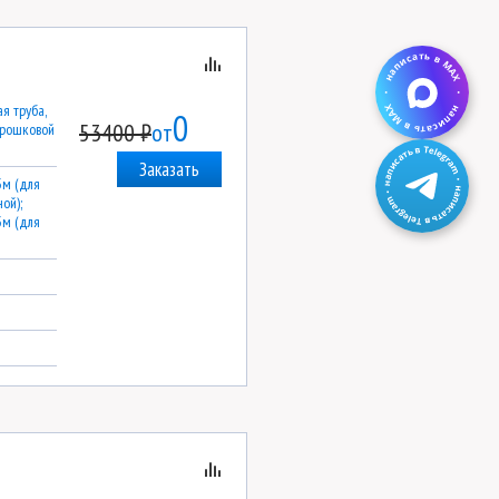
я труба,
0
53400 ₽
от
орошковой
Заказать
3м (для
ой);
3м (для