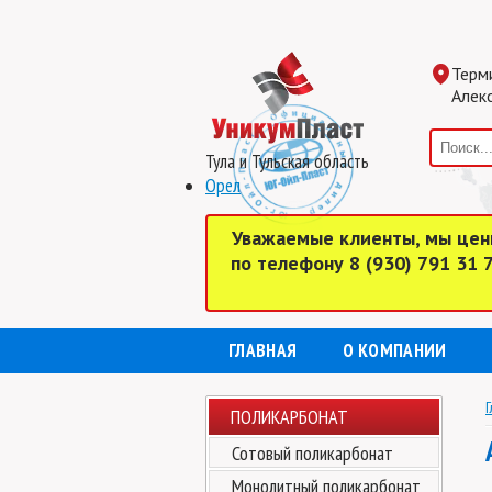
Терм
Алекс
Тула и Тульская область
Орел
Уважаемые клиенты, мы цен
по телефону 8 (930) 791 31
ГЛАВНАЯ
О КОМПАНИИ
Г
ПОЛИКАРБОНАТ
Сотовый поликарбонат
Монолитный поликарбонат