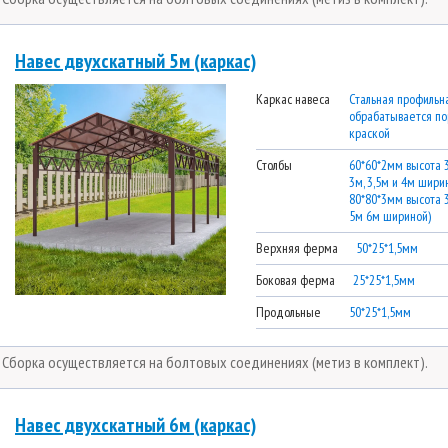
Навес двухскатный 5м (каркас)
Каркас навеса
Стальная профильна
обрабатывается п
краской
Столбы
60*60*2мм высота 
3м, 3,5м и 4м ширин
80*80*3мм высота 
5м 6м шириной)
Верхняя ферма
50*25*1,5мм
Боковая ферма
25*25*1,5мм
Продольные
50*25*1,5мм
* Сборка осуществляется на болтовых соединениях (метиз в комплект).
Навес двухскатный 6м (каркас)