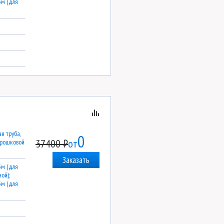
3м (для
я труба,
0
37400 ₽
от
орошковой
Заказать
3м (для
ой);
3м (для