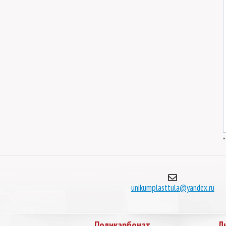
unikumplasttula@yandex.ru
Поликарбонат
Л