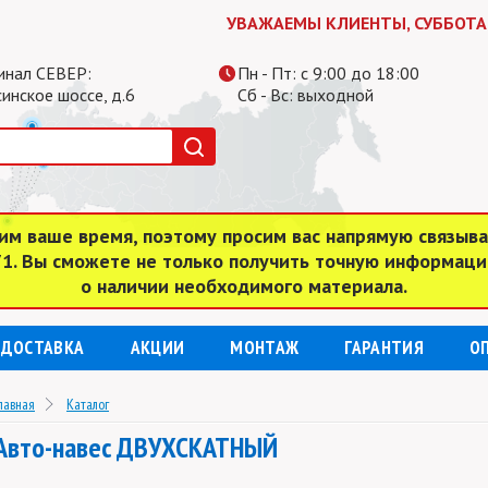
УВАЖАЕМЫ КЛИЕНТЫ, СУББОТА И ВОСКР
инал СЕВЕР:
Пн - Пт: с 9:00 до 18:00
инское шоссе, д.6
Сб - Вс: выходной
им ваше время, поэтому просим вас напрямую связыв
 71. Вы сможете не только получить точную информаци
о наличии необходимого материала.
ДОСТАВКА
АКЦИИ
МОНТАЖ
ГАРАНТИЯ
О
лавная
Каталог
Авто-навес ДВУХСКАТНЫЙ