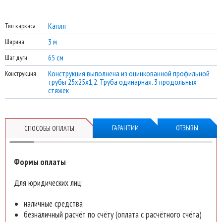
Капля
Тип каркаса
Теплица «Капля» шириной 3 м
3 м
Ширина
65 см
Шаг дуги
длина:
4 м
поликарбонат:
Каркас
Конструкция выполнена из оцинкованной профильной
Конструкция
трубы 25х25х1,2. Труба одинарная. 3 продольных
Оставьте свой номер телефона
для быстрого рассчета
нашим
стяжек
менеджером.
ГАРАНТИИ
ОТЗЫВЫ
СПОСОБЫ ОПЛАТЫ
Отправить на
Формы оплаты
рассчет
Для юридических лиц:
наличные средства
безналичный расчёт по счёту (оплата с расчётного счёта)