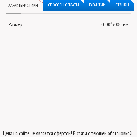
СПОСОБЫ ОПЛАТЫ
ГАРАНТИИ
ОТЗЫВЫ
ХАРАКТЕРИСТИКИ
Каркас «Шатер — навес арочный»
Размер
3000*3000 мм
длина:
поликарбонат:
Оставьте свой номер телефона
для быстрого рассчета
нашим
менеджером.
Отправить на
рассчет
Цена на сайте не является офертой! В связи с текущей обстановкой