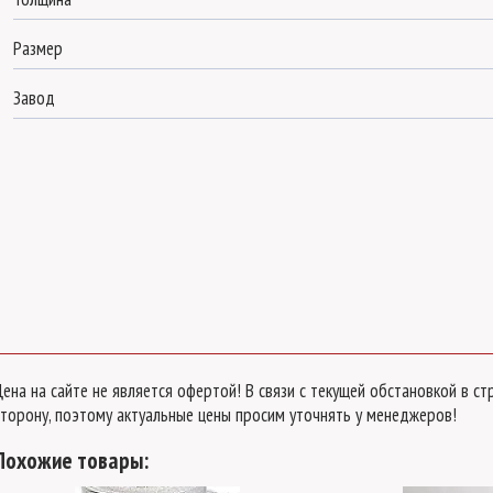
Размер
Профиль соед. неразъемный HP 6м -
Завод
6-8 мм
длина:
поликарбонат:
Оставьте свой номер телефона
для быстрого рассчета
нашим менеджером.
Отправить на
рассчет
Цена на сайте не является офертой! В связи с текущей обстановкой в 
сторону, поэтому актуальные цены просим уточнять у менеджеров!
Похожие товары: