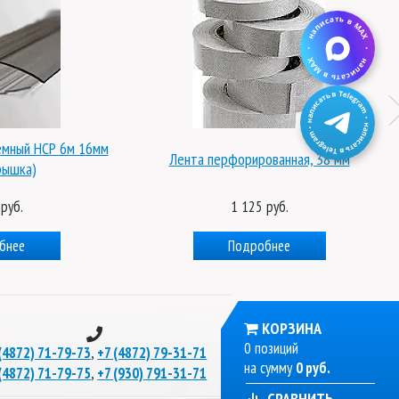
емный НСР 6м 16мм
Лента перфорированная, 38 мм
рышка)
руб.
1 125 руб.
бнее
Подробнее
КОРЗИНА
0 позиций
,
(4872) 71-79-73
+7 (4872) 79-31-71
на сумму
0 руб.
,
(4872) 71-79-75
+7 (930) 791-31-71
СРАВНИТЬ