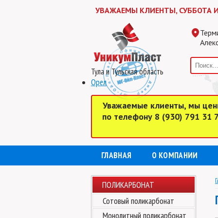
УВАЖАЕМЫ КЛИЕНТЫ, СУББОТА И ВОСК
Терм
Алекс
Тула и Тульская область
Орел
Уважаемые клиенты, мы цен
по телефону 8 (930) 791 31
ГЛАВНАЯ
О КОМПАНИИ
Г
ПОЛИКАРБОНАТ
Сотовый поликарбонат
Монолитный поликарбонат