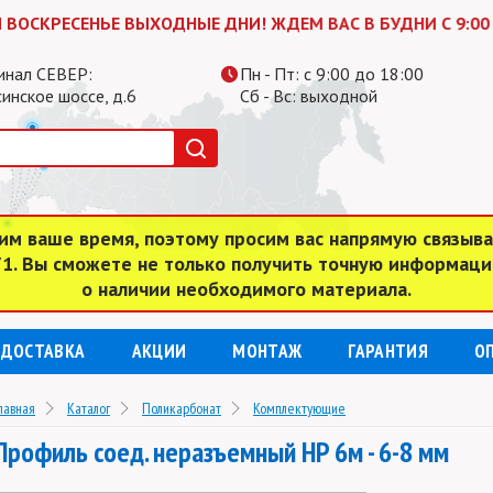
РЕСЕНЬЕ ВЫХОДНЫЕ ДНИ! ЖДЕМ ВАС В БУДНИ С 9:00 до 18
инал СЕВЕР:
Пн - Пт: с 9:00 до 18:00
инское шоссе, д.6
Сб - Вс: выходной
им ваше время, поэтому просим вас напрямую связыв
 71. Вы сможете не только получить точную информаци
о наличии необходимого материала.
ДОСТАВКА
АКЦИИ
МОНТАЖ
ГАРАНТИЯ
О
лавная
Каталог
Поликарбонат
Комплектующие
Профиль соед. неразъемный HP 6м - 6-8 мм