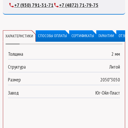
+7 (930) 791-31-71
+7 (4872) 71-79-75
Монолитный поликарбонат Borrex
СПОСОБЫ ОПЛАТЫ
СЕРТИФИКАТЫ
ГАРАНТИИ
ОТЗЫ
ХАРАКТЕРИСТИКИ
серый 2 мм
длина:
3050 мм
Толщина
2 мм
поликарбонат:
Borrex (оптимальный)
Структура
Литой
Оставьте свой номер телефона
для быстрого рассчета
нашим
менеджером.
Размер
2050*3050
Завод
Юг-Ойл-Пласт
Отправить на
рассчет