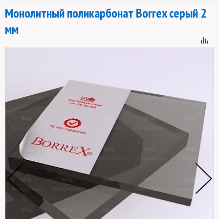
Монолитный поликарбонат Borrex серый 2
мм