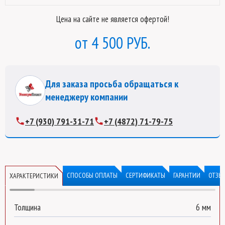
Цена на сайте не является офертой!
4 500 РУБ.
Для заказа просьба обращаться к
менеджеру компании
+7 (930) 791-31-71
+7 (4872) 71-79-75
Сотовый поликарбонат 6 мм
оранжевый
СПОСОБЫ ОПЛАТЫ
СЕРТИФИКАТЫ
ГАРАНТИИ
ОТЗЫ
ХАРАКТЕРИСТИКИ
длина:
6000 мм
поликарбонат:
UNIPOL AN-V
Толщина
6 мм
Оставьте свой номер телефона
для быстрого рассчета
нашим