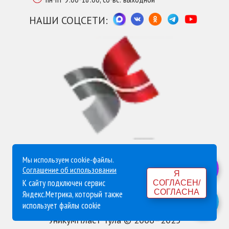
НАШИ СОЦСЕТИ:
Мы используем cookie-файлы.
Политика конфиденциальности
Соглашение об использовании
Я
Согласие на обработку персональных данных
К сайту подключен сервис
СОГЛАСЕН/
СОГЛАСНА
Яндекс.Метрика, который также
Согласие на обработку данных Яндекс Метрика
использует файлы cookie
УникумПласт Тула © 2006–2025