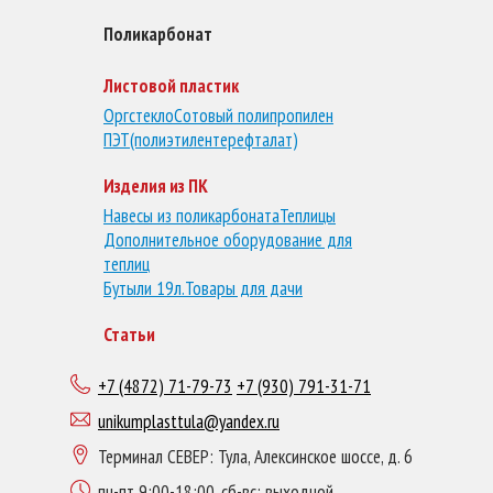
Поликарбонат
Листовой пластик
Оргстекло
Сотовый полипропилен
ПЭТ(полиэтилентерефталат)
Изделия из ПК
Навесы из поликарбоната
Теплицы
Дополнительное оборудование для
теплиц
Бутыли 19л.
Товары для дачи
Статьи
+7 (4872) 71-79-73
+7 (930) 791-31-71
unikumplasttula@yandex.ru
Терминал СЕВЕР: Тула, Алексинское шоссе, д. 6
пн-пт 9:00-18:00, сб-вс: выходной