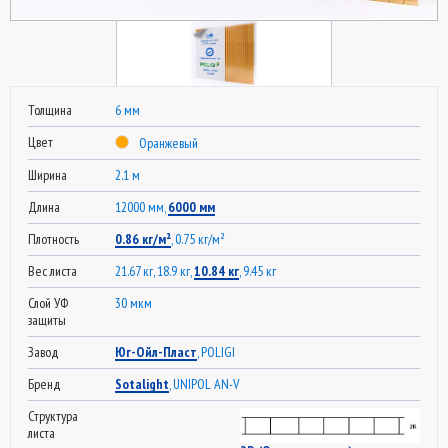
Толщина
6 мм
Цвет
Оранжевый
Ширина
2.1 м
Длина
12000 мм,
6000 мм
Плотность
0.86 кг/м²
, 0.75 кг/м²
Вес листа
21.67 кг, 18.9 кг,
10.84 кг
, 9.45 кг
Слой УФ
30 мкм
защиты
Завод
Юг-Ойл-Пласт
, POLIGI
Бренд
Sotalight
, UNIPOL AN-V
Структура
листа