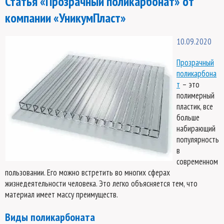
Статья «Прозрачный поликарбонат» от
компании «УникумПласт»
10.09.2020
Прозрачный
поликарбона
т
– это
полимерный
пластик, все
больше
набирающий
популярность
в
современном
пользовании. Его можно встретить во многих сферах
жизнедеятельности человека. Это легко объясняется тем, что
материал имеет массу преимуществ.
Виды поликарбоната