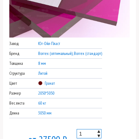
Завод
Юг-Ойл-Пласт
Бренд
Borrex (оптимальный), Borrex (стандарт)
Толщина
8 мм
Структура
Литой
Цвет
Гранат
Размер
2050*3050
Вес листа
60 кг
Длина
3050 мм
▲
▼