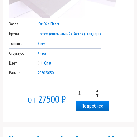
Завод
Юг-Ойл-Пласт
Бренд
Borrex (оптимальный), Borrex (стандарт)
Толщина
8 мм
Структура
Литой
Цвет
Опал
Размер
2050*3050
▲
▼
от 27500 ₽
Подробнее