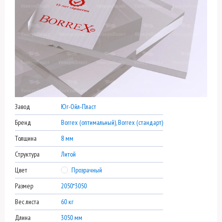
Завод
Юг-Ойл-Пласт
Бренд
Borrex (оптимальный), Borrex (стандарт)
Толщина
8 мм
Структура
Литой
Цвет
Прозрачный
Размер
2050*3050
Вес листа
60 кг
Длина
3050 мм