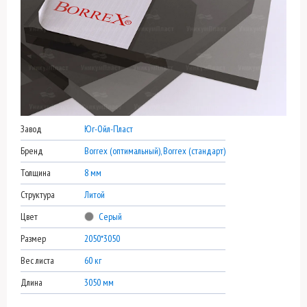
Завод
Юг-Ойл-Пласт
Бренд
Borrex (оптимальный), Borrex (стандарт)
Толщина
8 мм
Структура
Литой
Цвет
Серый
Размер
2050*3050
Вес листа
60 кг
Длина
3050 мм