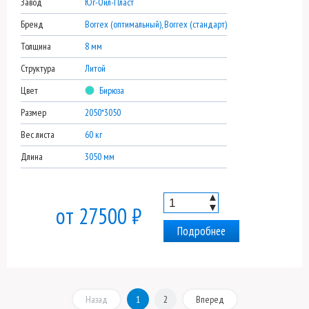
Завод
Юг-Ойл-Пласт
Бренд
Borrex (оптимальный), Borrex (стандарт)
Толщина
8 мм
Структура
Литой
Цвет
Бирюза
Размер
2050*3050
Вес листа
60 кг
Длина
3050 мм
▲
▼
от 27500 ₽
Подробнее
Назад
1
2
Вперед