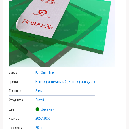
Завод
Юг-Ойл-Пласт
Бренд
Borrex (оптимальный), Borrex (стандарт)
Толщина
8 мм
Структура
Литой
Цвет
Зеленый
Размер
2050*3050
Вес листа
60 кг