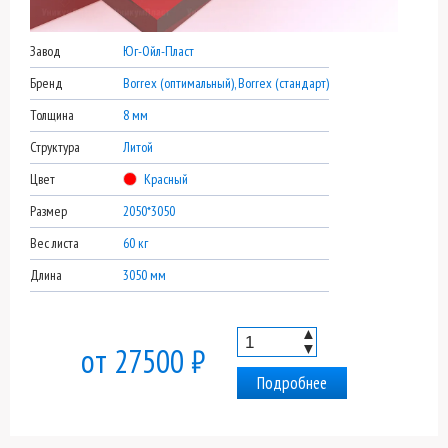
Завод
Юг-Ойл-Пласт
Бренд
Borrex (оптимальный), Borrex (стандарт)
Толщина
8 мм
Структура
Литой
Цвет
Красный
Размер
2050*3050
Вес листа
60 кг
Длина
3050 мм
▲
▼
от 27500 ₽
Подробнее