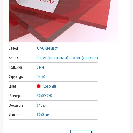
Завод
Юг-Ойл-Пласт
Бренд
Borrex (оптимальный), Borrex (стандарт)
Толщина
5 мм
Структура
Литой
Цвет
Красный
Размер
2050*3050
Вес листа
37,5 кг
Длина
3050 мм
▲