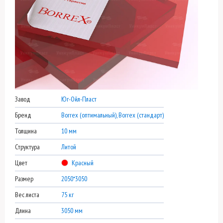
Завод
Юг-Ойл-Пласт
Бренд
Borrex (оптимальный), Borrex (стандарт)
Толщина
10 мм
Структура
Литой
Цвет
Красный
Размер
2050*3050
Вес листа
75 кг
Длина
3050 мм