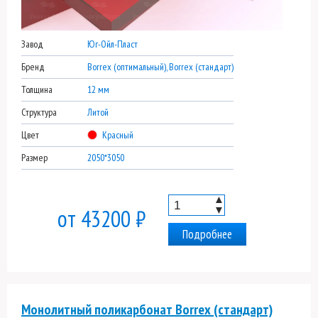
Завод
Юг-Ойл-Пласт
Бренд
Borrex (оптимальный), Borrex (стандарт)
Толщина
12 мм
Структура
Литой
Цвет
Красный
Размер
2050*3050
▲
▼
от 43200 ₽
Подробнее
Монолитный поликарбонат Borrex (стандарт)