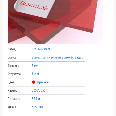
Завод
Юг-Ойл-Пласт
Бренд
Borrex (оптимальный), Borrex (стандарт)
Толщина
5 мм
Структура
Литой
Цвет
Красный
Размер
2050*3050
Вес листа
37,5 кг
Длина
3050 мм