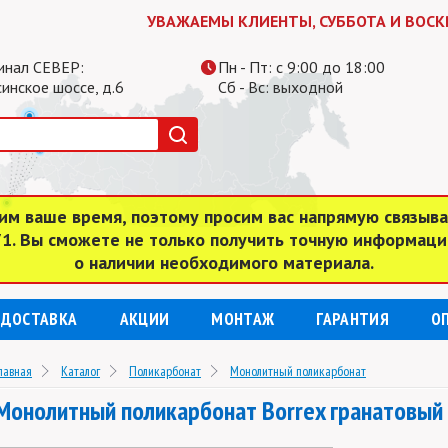
УВАЖАЕМЫ КЛИЕНТЫ, СУББОТА И ВОСКРЕСЕНЬЕ
инал СЕВЕР:
Пн - Пт: с 9:00 до 18:00
инское шоссе, д.6
Сб - Вс: выходной
им ваше время, поэтому просим вас напрямую связыв
 71. Вы сможете не только получить точную информаци
о наличии необходимого материала.
ДОСТАВКА
АКЦИИ
МОНТАЖ
ГАРАНТИЯ
О
лавная
Каталог
Поликарбонат
Монолитный поликарбонат
Монолитный поликарбонат Borrex гранатовый