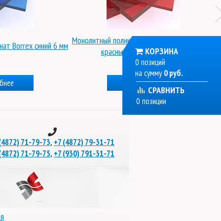
Монолитный поликарбонат Borrex (стандарт)
ат Borrex синий 6 мм
КОРЗИНА
красный 15 мм 2,05х3,05 м
0 позиций
на сумму
0 руб.
бнее
Подробнее
СРАВНИТЬ
0 позиции
,
(4872) 71-79-73
+7 (4872) 79-31-71
,
(4872) 71-79-75
+7 (930) 791-31-71
ля