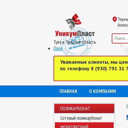
Терм
Алекс
Тула и Тульская область
Орел
Уважаемые клиенты, мы цен
по телефону 8 (930) 791 31
ГЛАВНАЯ
О КОМПАНИИ
Г
ПОЛИКАРБОНАТ
Сотовый поликарбонат
МОНОЛИТНЫЙ