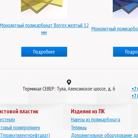
Монолитный поликарбонат Borrex желтый 12
Монолитный поликарбон
мм
Подробнее
Подро
Терминал СЕВЕР: Тула, Алексинское шоссе, д. 6
+7 
+7 
истовой пластик
Изделия из ПК
гстекло
Навесы из поликарбоната
товый полипропилен
Теплицы
Т(полиэтилентерефталат)
Дополнительное оборудование д