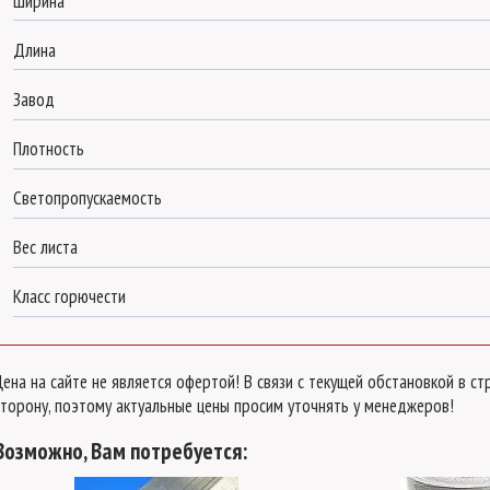
Монолитный поликарбонат Borrex
Ширина
гранатовый 3 мм
Длина
длина:
3050 мм
Завод
поликарбонат:
Borrex (оптимальный)
Плотность
Оставьте свой номер телефона
для быстрого рассчета
нашим менеджером.
Светопропускаемость
Вес листа
Отправить на
рассчет
Класс горючести
Цена на сайте не является офертой! В связи с текущей обстановкой в 
сторону, поэтому актуальные цены просим уточнять у менеджеров!
Возможно, Вам потребуется: