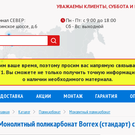
УВАЖАЕМЫ КЛИЕНТЫ, СУББОТА И ВОСКРЕС
инал СЕВЕР:
Пн - Пт: с 9:00 до 18:00
инское шоссе, д.6
Сб - Вс: выходной
им ваше время, поэтому просим вас напрямую связыв
 71. Вы сможете не только получить точную информаци
о наличии необходимого материала.
ДОСТАВКА
АКЦИИ
МОНТАЖ
ГАРАНТИЯ
О
лавная
Каталог
Поликарбонат
Монолитный поликарбонат
Монолитный поликарбонат Borrex (стандарт) с