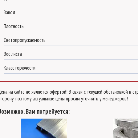
(стандарт) серый 15 мм 2,05х3,05 м
Завод
длина:
3050 мм
поликарбонат:
Borrex (стандарт)
Плотность
Оставьте свой номер телефона
для быстрого рассчета
Светопропускаемость
нашим менеджером.
Вес листа
Класс горючести
Отправить на
рассчет
Цена на сайте не является офертой! В связи с текущей обстановкой в 
сторону, поэтому актуальные цены просим уточнять у менеджеров!
Возможно, Вам потребуется: