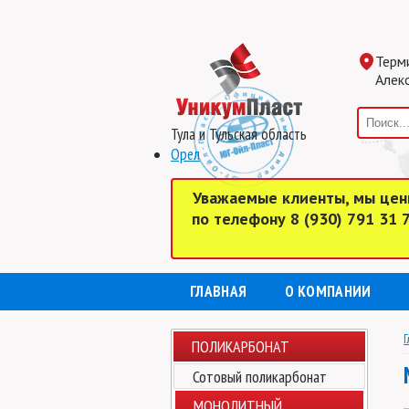
Терм
Алекс
Тула и Тульская область
Орел
Уважаемые клиенты, мы цен
по телефону 8 (930) 791 31
ГЛАВНАЯ
О КОМПАНИИ
Г
ПОЛИКАРБОНАТ
Сотовый поликарбонат
МОНОЛИТНЫЙ