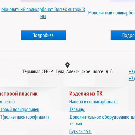
Монолитный поликарбонат Borrex янтарь 8
Монолитный поликарбон
мм
Подробнее
Подро
Терминал СЕВЕР: Тула, Алексинское шоссе, д. 6
+7 
+7 
истовой пластик
Изделия из ПК
гстекло
Навесы из поликарбоната
товый полипропилен
Теплицы
Т(полиэтилентерефталат)
Дополнительное оборудование д
теплиц
Бутыли 19л.