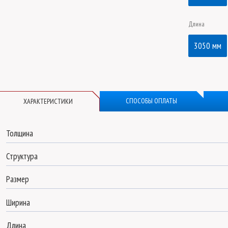
Длина
3050 мм
СПОСОБЫ ОПЛАТЫ
ХАРАКТЕРИСТИКИ
Толщина
Структура
Размер
Ширина
Монолитный поликарбонат Borrex
Длина