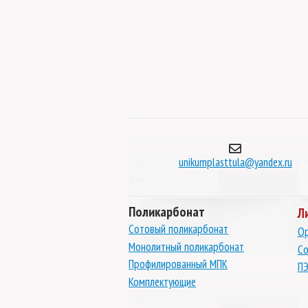
нат Borrex янтарь 10
Монолитный поликарбонат Borrex бирюза 2
м
мм
бнее
Подробнее
unikumplasttula@yandex.ru
Поликарбонат
Л
Сотовый поликарбонат
Ор
Монолитный поликарбонат
Со
Профилированный МПК
ПЭ
Комплектующие