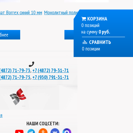
ат Borrex синий 10 мм
Монолитный поликарбонат Borrex опал 8 мм
КОРЗИНА
0 позиций
на сумму
0 руб.
бнее
Подробнее
СРАВНИТЬ
0 позиции
,
(4872) 71-79-73
+7 (4872) 79-31-71
,
(4872) 71-79-75
+7 (930) 791-31-71
ля
НАШИ СОЦСЕТИ: