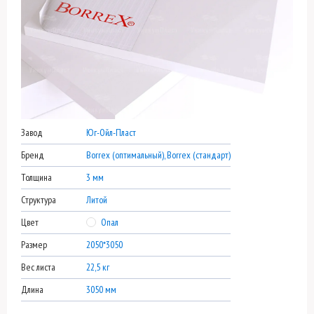
Завод
Юг-Ойл-Пласт
Бренд
Borrex (оптимальный), Borrex (стандарт)
Толщина
3 мм
Структура
Литой
Цвет
Опал
Размер
2050*3050
Вес листа
22,5 кг
Длина
3050 мм