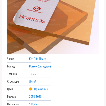
Завод
Юг-Ойл-Пласт
Бренд
Borrex (стандарт)
Толщина
15 мм
Структура
Литой
Цвет
Оранжевый
Размер
2050*3050
Вес листа
110,25 кг