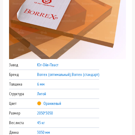
Завод
Юг-Ойл-Пласт
Бренд
Borrex (оптимальный), Borrex (стандарт)
Толщина
6 мм
Структура
Литой
Цвет
Оранжевый
Размер
2050*3050
Вес листа
45 кг
Длина
3050 мм