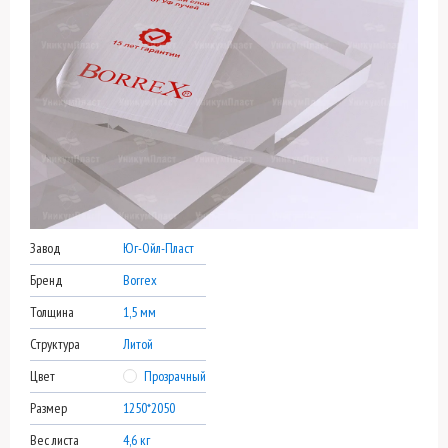
Завод
Юг-Ойл-Пласт
Бренд
Borrex
Толщина
1,5 мм
Структура
Литой
Цвет
Прозрачный
Размер
1250*2050
Вес листа
4,6 кг