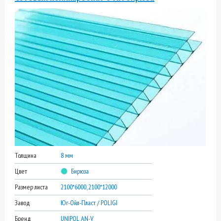
Толщина
8 мм
Цвет
Бирюза
Размер листа
2100*6000, 2100*12000
Завод
Юг-Ойл-Пласт / POLIGI
Бренд
UNIPOL AN-V