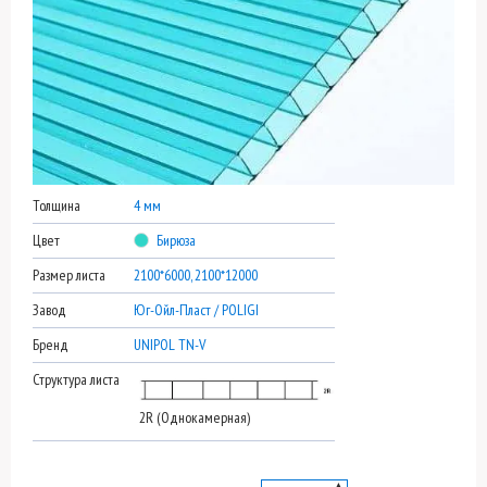
Толщина
4 мм
Цвет
Бирюза
Размер листа
2100*6000, 2100*12000
Завод
Юг-Ойл-Пласт / POLIGI
Бренд
UNIPOL TN-V
Структура листа
2R (Однокамерная)
▲