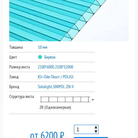
Толщина
10 мм
Цвет
Бирюза
Размер листа
2100*6000, 2100*12000
Завод
Юг-Ойл-Пласт / POLIGI
Бренд
Sotalight, UNIPOL ZN-V
Структура листа
2R (Однокамерная)
▲
▼
от 6200 ₽