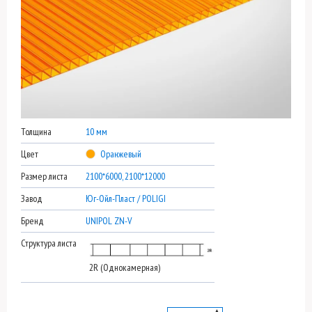
Толщина
10 мм
Цвет
Оранжевый
Размер листа
2100*6000, 2100*12000
Завод
Юг-Ойл-Пласт / POLIGI
Бренд
UNIPOL ZN-V
Структура листа
2R (Однокамерная)
▲