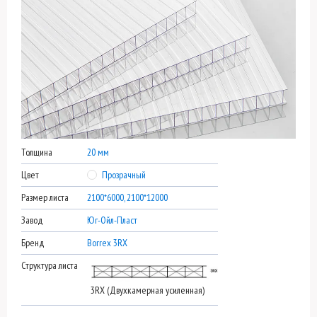
Толщина
20 мм
Цвет
Прозрачный
Размер листа
2100*6000, 2100*12000
Завод
Юг-Ойл-Пласт
Бренд
Borrex 3RX
Структура листа
3RX (Двухкамерная усиленная)