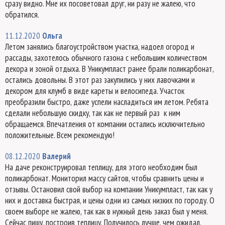
сразу видно. Мне их посоветовал друг, ни разу не жалею, что
обратился.
11.12.2020
Ольга
Летом занялись благоустройством участка, надоел огород и
рассады, захотелось обычного газона с небольшим количеством
декора и зоной отдыха. В Уникумпласт ранее брали поликарбонат,
остались довольны. В этот раз закупились у них лавочками и
декором для клумб в виде кареты и велосипеда. Участок
преобразили быстро, даже успели насладиться им летом. Ребята
сделали небольшую скидку, так как не первый раз к ним
обращаемся. Впечатления от компании остались исключительно
положительные. Всем рекомендую!
08.12.2020
Валерий
На даче реконструировал теплицу, для этого необходим был
поликарбонат. Мониторил массу сайтов, чтобы сравнить цены и
отзывы. Остановил свой выбор на компании Уникумпласт, так как у
них и доставка быстрая, и цены одни из самых низких по городу. О
своем выборе не жалею, так как в нужный день заказ был у меня.
Сейчас пишу, построив теплицу. Получилось лучше, чем ожидал.