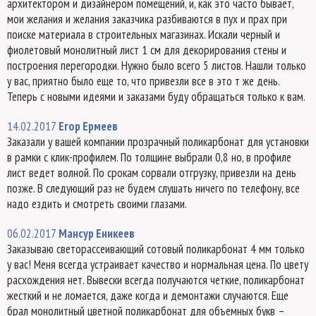
архитектором и дизайнером помещений, и, как это часто бывает,
мои желания и желания заказчика разбиваются в пух и прах при
поиске материала в строительных магазинах. Искали черный и
фиолетовый монолитный лист 1 см для декорирования стены и
построения перегородки. Нужно было всего 5 листов. Нашли только
у вас, приятно было еще то, что привезли все в это т же день.
Теперь с новыми идеями и заказами буду обращаться только к вам.
14.02.2017
Егор Ермеев
Заказали у вашей компании прозрачный поликарбонат для установки
в рамки с клик-профилем. По толщине выбрали 0,8 но, в профиле
лист ведет волной. По срокам сорвали отгрузку, привезли на день
позже. В следующий раз не будем слушать ничего по телефону, все
надо ездить и смотреть своими глазами.
06.02.2017
Мансур Еникеев
Заказываю светорассеивающий сотовый поликарбонат 4 мм только
у вас! Меня всегда устраивает качество и нормальная цена. По цвету
расхождения нет. Вывески всегда получаются четкие, поликарбонат
жесткий и не ломается, даже когда и демонтажи случаются. Еще
брал монолитный цветной поликарбонат для объемных букв –