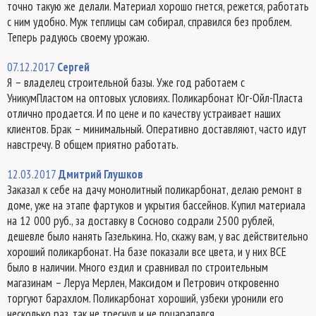
точно такую же делали. Материал хорошо гнется, режется, работать
с ним удобно. Муж теплицы сам собирал, справился без проблем.
Теперь радуюсь своему урожаю.
07.12.2017
Сергей
Я – владелец строительной базы. Уже год работаем с
УникумПластом на оптовых условиях. Поликарбонат Юг-Ойл-Пласта
отлично продается. И по цене и по качеству устраивает наших
клиентов. Брак – минимальный. Оперативно доставляют, часто идут
навстречу. В общем приятно работать.
12.03.2017
Дмитрий Глушков
Заказал к себе на дачу монолитный поликарбонат, делаю ремонт в
доме, уже на этапе фартуков и укрытия бассейнов. Купил материала
на 12 000 руб., за доставку в Сосново содрали 2500 рублей,
дешевле было нанять Газелькина. Но, скажу вам, у вас действительно
хороший поликарбонат. На базе показали все цвета, и у них ВСЕ
было в наличии. Много ездил и сравнивал по строительным
магазинам – Леруа Мерлен, Максидом и Петрович откровенно
торгуют барахлом. Поликарбонат хороший, узбеки уронили его
несколько раз, так не треснул и не поцарапался.