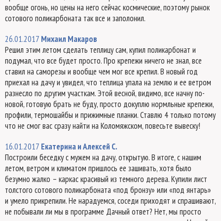
вообще огонь, но цены на него сейчас космические, поэтому рынок
сотового поликарбоната так все и заполонил.
26.01.2017
Михаил Макаров
Решил этим летом сделать теплицу сам, купил поликарбонат и
подумал, что все будет просто. Про крепежи ничего не знал, все
ставил на саморезы и вообще чем мог все крепил. В новый год
приехал на дачу и увидел, что теплица упала на землю и ее ветром
разнесло по другим участкам. Этой весной, видимо, все начну по-
новой, готовую брать не буду, просто докуплю нормльные крепежи,
профили, термошайбы и прижимные планки. Ставлю 4 только потому
что не смог вас сразу найти на Коломяжском, повесьте вывеску!
16.01.2017
Екатерина и Алексей С.
Построили беседку с мужем на дачу, открытую. В итоге, с нашим
летом, ветром и климатом пришлось ее зашивать, хотя было
безумно жалко – каркас красивый из темного дерева. Купили лист
толстого сотового поликарбоната «под бронзу» или «под янтарь»
и умело прикрепили. Не нарадуемся, соседи приходят и спрашивают,
не побывали ли мы в программе Дачный ответ? Нет, мы просто