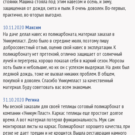
стоянки. Машина стояла под этим навесом и осень, и зиму,
защищенная от дождя, снега и пыли. Я очень доволен. Во-первых,
практично, во-вторых выгодно.
10.11.2020
Максим
На даче делал навес из поликарбоната, материал заказал в
Уникумпласт. Дело было в середине июля, поэтому пишу
добросовестный отзыв, оценив свой навес в эксплуатации. К
поликарбонату нет претензий, отлично защищает от солнечный
лучей и перегрева, хорошо показал себя в жаркий сезон. Морозы
хоть были и небольшие, но их он с успехом выдержал. На днях был
ледяной дождь, тоже не вызвал никаких проблем. В общем,
покупкой я доволен. Спасибо Уникумпласт за качественный
материал. Буду советовать вас всем знакомым.
31.10.2020
Регина
Мы весной заказали для своей теплицы сотовый поликарбонат в
компании «Уникум Пласт». Каркас теплицы еще простоит долгое
время. А вот материал потерял функциональность. Муж сам
монтировал листы на каркас. Поликарбонат хорошего качества, при
резке не дает трещин и не крошится. Вышла реставрация намного