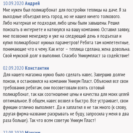
10.09.2020
Андрей
Мне нужен был поликарбонат для постройки теплицы на даче. Я за
выходные объездил весь город, но не нашел ничего толкового.
Либо материал не подходил, либо цены были завышены. Решил
поискать в интернете и наткнулся на вашу компанию. Оставил заявку,
мне позвонил менеджер и уже на следующий день я подъехал и
купил поликарбонат нужных параметров! Ребята там компетентные,
понимающие что к чему. Как итог – теплица сделана, жена довольна.
Свой мужской долг я выполнил. Спасибо Уникумпласт за содействие!
02.09.2020
Константин
Для нашего магазина нужно было сделать навес. Завершив долгие
поиски, я остановился на компании Уникум Пласт. Объяснил все свои
требования ребятам, они посоветовали взять сотовый
поликарбонат, так как соотношение цены и качества для моих целей
оптимальное. В общем, навес возвел я быстро. Все устраивает, свои
функции отлично выполняет. Да и заплатил я не так много (к слову,
другая фирма-название раскрывать не буду, запросила у меня в два
раза больше). Так что всем советую Уникум Пласт!
22.08.2020
Максим