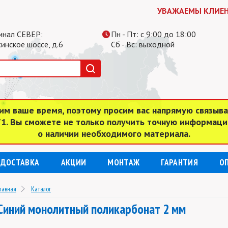
УВАЖАЕМЫ КЛИЕНТЫ, С
инал СЕВЕР:
Пн - Пт: с 9:00 до 18:00
инское шоссе, д.6
Сб - Вс: выходной
им ваше время, поэтому просим вас напрямую связыв
 71. Вы сможете не только получить точную информаци
о наличии необходимого материала.
ДОСТАВКА
АКЦИИ
МОНТАЖ
ГАРАНТИЯ
О
лавная
Каталог
Синий монолитный поликарбонат 2 мм