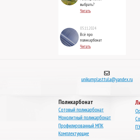
выбрать?
Читать
05.11.2024
Всё про
поликарбонат
Читать
unikumplasttula@yandex.ru
Поликарбонат
Л
Сотовый поликарбонат
Ор
Монолитный поликарбонат
Со
Профилированный МПК
ПЭ
Комплектующие