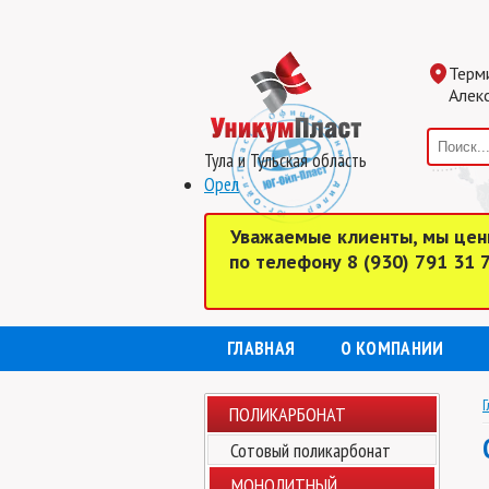
Терм
Алекс
Тула и Тульская область
Орел
Уважаемые клиенты, мы цен
по телефону 8 (930) 791 31
ГЛАВНАЯ
О КОМПАНИИ
Г
ПОЛИКАРБОНАТ
Сотовый поликарбонат
МОНОЛИТНЫЙ