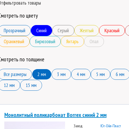
Отфильтровать товары
Смотреть по цвету
Прозрачный
Синий
Серый
Желтый
Красный
Оранжевый
Бирюзовый
Янтарь
Опал
Смотреть по толщине
Все размеры
2 мм
3 мм
4 мм
5 мм
6 мм
12 мм
15 мм
Монолитный поликарбонат Borrex синий 2 мм
Завод
Юг-Ойл-Пласт