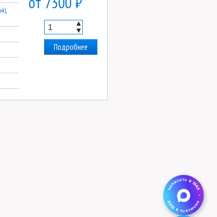
от 7300 ₽
й),
▲
▼
Подробнее