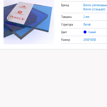
Бренд
Borrex (оптимальны
Borrex (стандарт)
Толщина
2 мм
Структура
Литой
Цвет
Синий
Размер
2050*3050