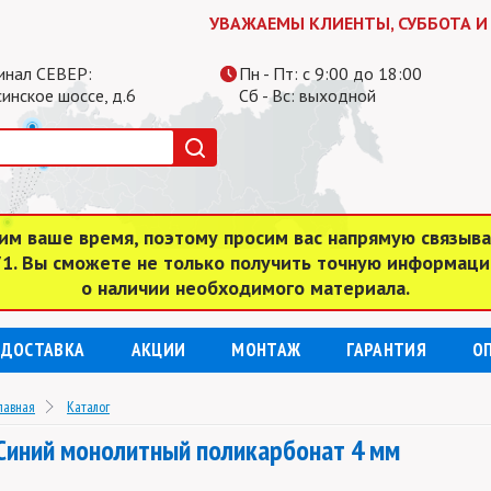
УВАЖАЕМЫ КЛИЕНТЫ, СУББОТА И ВОСКР
инал СЕВЕР:
Пн - Пт: с 9:00 до 18:00
инское шоссе, д.6
Сб - Вс: выходной
им ваше время, поэтому просим вас напрямую связыв
 71. Вы сможете не только получить точную информаци
о наличии необходимого материала.
ДОСТАВКА
АКЦИИ
МОНТАЖ
ГАРАНТИЯ
О
лавная
Каталог
Синий монолитный поликарбонат 4 мм