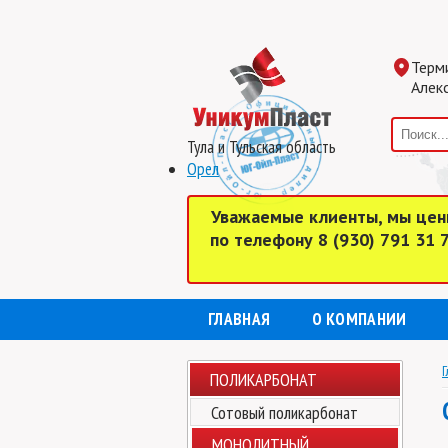
Терм
Алекс
Тула и Тульская область
Орел
Уважаемые клиенты, мы цен
по телефону 8 (930) 791 31
ГЛАВНАЯ
О КОМПАНИИ
Г
ПОЛИКАРБОНАТ
Сотовый поликарбонат
МОНОЛИТНЫЙ