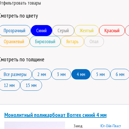
Отфильтровать товары
Смотреть по цвету
Прозрачный
Синий
Серый
Желтый
Красный
Оранжевый
Бирюзовый
Янтарь
Опал
Смотреть по толщине
Все размеры
2 мм
3 мм
4 мм
5 мм
6 мм
12 мм
15 мм
Монолитный поликарбонат Borrex синий 4 мм
Завод
Юг-Ойл-Пласт