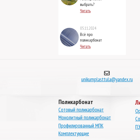
выбрать?
Читать
05.11.2024
Всё про
поликарбонат
Читать
unikumplasttula@yandex.ru
Поликарбонат
Л
Сотовый поликарбонат
Ор
Монолитный поликарбонат
Со
Профилированный МПК
ПЭ
Комплектующие