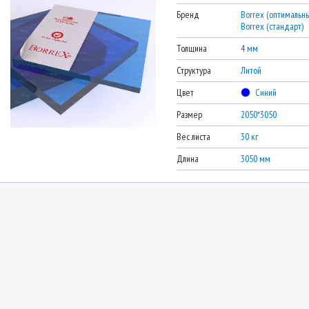
Бренд
Borrex (оптимальны
Borrex (стандарт)
Толщина
4 мм
Структура
Литой
Цвет
Синий
Размер
2050*3050
Вес листа
30 кг
Длина
3050 мм