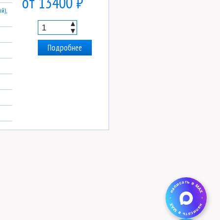
от 13400 ₽
й),
▲
▼
Подробнее